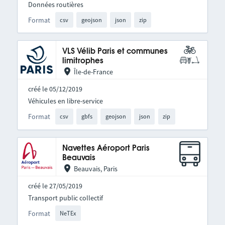
Données routières
Format
csv
geojson
json
zip
VLS Vélib Paris et communes
limitrophes
Île-de-France
créé le 05/12/2019
Véhicules en libre-service
Format
csv
gbfs
geojson
json
zip
Navettes Aéroport Paris
Beauvais
Beauvais, Paris
créé le 27/05/2019
Transport public collectif
Format
NeTEx