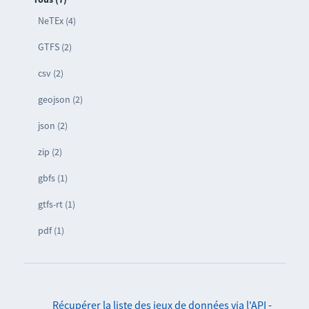
NeTEx (4)
GTFS (2)
csv (2)
geojson (2)
json (2)
zip (2)
gbfs (1)
gtfs-rt (1)
pdf (1)
Récupérer la liste des jeux de données via l'API
-