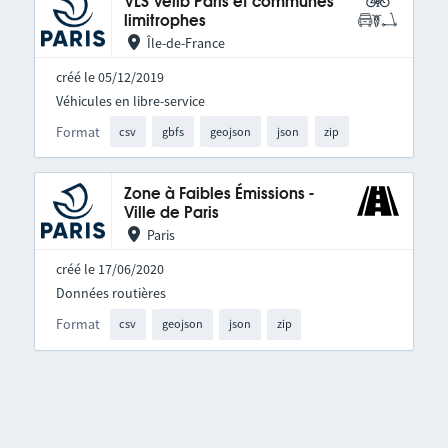
VLS Vélib Paris et communes
limitrophes
Île-de-France
créé le 05/12/2019
Véhicules en libre-service
Format
csv
gbfs
geojson
json
zip
Zone à Faibles Émissions -
Ville de Paris
Paris
créé le 17/06/2020
Données routières
Format
csv
geojson
json
zip