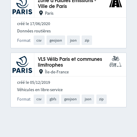
Zone à Faibles Émissions -
Ville de Paris
Paris
créé le 17/06/2020
Données routières
Format
csv
geojson
json
zip
VLS Vélib Paris et communes
limitrophes
Île-de-France
créé le 05/12/2019
Véhicules en libre-service
Format
csv
gbfs
geojson
json
zip