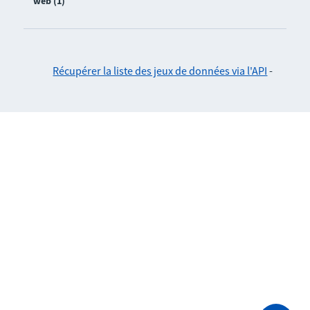
web (1)
Récupérer la liste des jeux de données via l'API
-