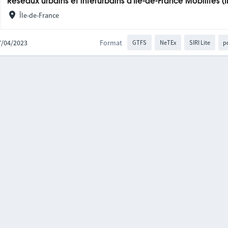
Réseaux urbains et interurbains d'Île-de-France Mobilités (
Île-de-France
27/04/2023
Format
GTFS
NeTEx
SIRI Lite
p