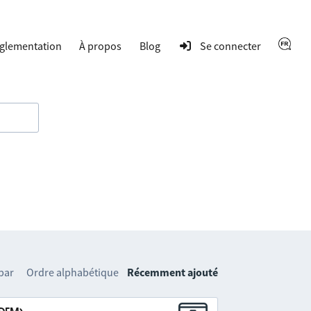
glementation
À propos
Blog
Se connecter
 par
Ordre alphabétique
Récemment ajouté