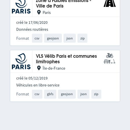
Zone à Faibles Émissions -
Ville de Paris
Paris
créé le 17/06/2020
Données routières
Format
csv
geojson
json
zip
VLS Vélib Paris et communes
limitrophes
Île-de-France
créé le 05/12/2019
Véhicules en libre-service
Format
csv
gbfs
geojson
json
zip