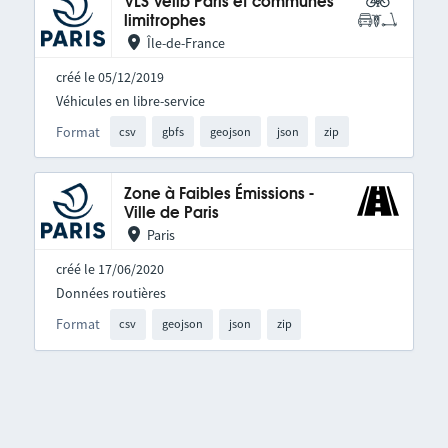
VLS Vélib Paris et communes
limitrophes
Île-de-France
créé le 05/12/2019
Véhicules en libre-service
Format
csv
gbfs
geojson
json
zip
Zone à Faibles Émissions -
Ville de Paris
Paris
créé le 17/06/2020
Données routières
Format
csv
geojson
json
zip