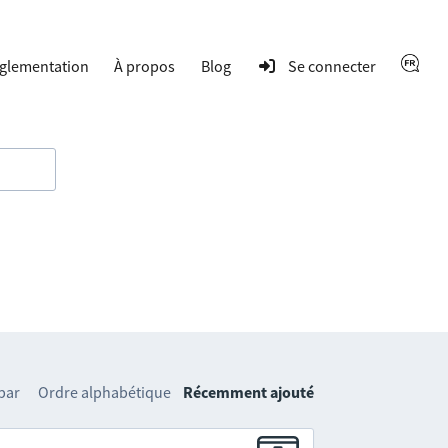
glementation
À propos
Blog
Se connecter
 par
Ordre alphabétique
Récemment ajouté