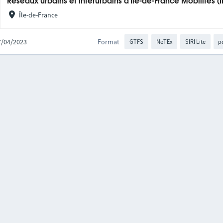
Réseaux urbains et interurbains d'Île-de-France Mobilités (
Île-de-France
27/04/2023
Format
GTFS
NeTEx
SIRI Lite
p