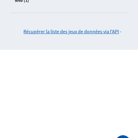
web (1)
Récupérer la liste des jeux de données via l'API
-