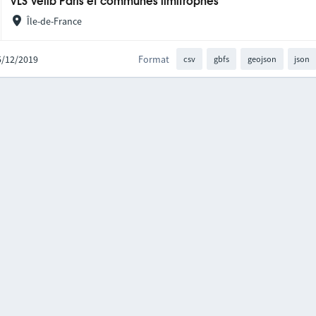
VLS Vélib Paris et communes limitrophes
Île-de-France
05/12/2019
Format
csv
gbfs
geojson
json