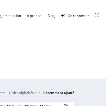
glementation
À propos
Blog
Se connecter
 par
Ordre alphabétique
Récemment ajouté