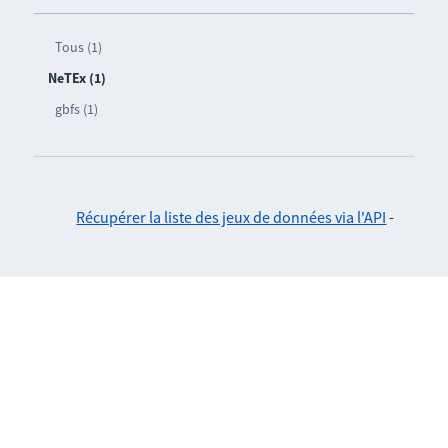
Tous (1)
NeTEx (1)
gbfs (1)
Récupérer la liste des jeux de données via l'API
-