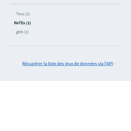
Tous (1)
NeTEx (1)
gbfs (1)
Récupérer la liste des jeux de données via l'API
-