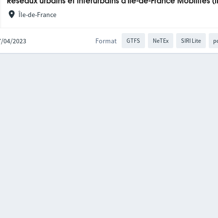
Réseaux urbains et interurbains d'Île-de-France Mobilités (
Île-de-France
27/04/2023
Format
GTFS
NeTEx
SIRI Lite
p