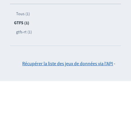
Tous (1)
GTFS (1)
gtfs-rt (1)
Récupérer la liste des jeux de données via l'API
-