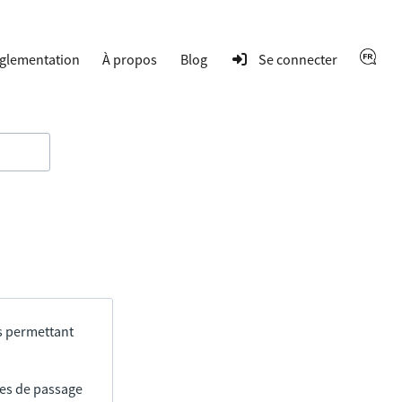
glementation
À propos
Blog
Se connecter
s permettant
res de passage