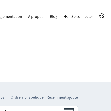
glementation
À propos
Blog
Se connecter
 par
Ordre alphabétique
Récemment ajouté