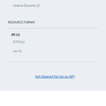
Licence Ouverte (2)
RESOURCE FORMAT
All (2)
GTFS (1)
csv (1)
Get dataset list via an API
-