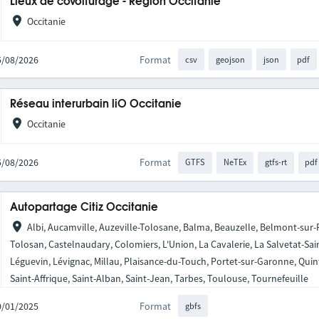
Lieux de covoiturage - Région Occitanie
Occitanie
05/08/2026
Format
csv
geojson
json
pdf
Réseau interurbain liO Occitanie
Occitanie
05/08/2026
Format
GTFS
NeTEx
gtfs-rt
pdf
Autopartage Citiz Occitanie
Albi, Aucamville, Auzeville-Tolosane, Balma, Beauzelle, Belmont-sur
Tolosan, Castelnaudary, Colomiers, L'Union, La Cavalerie, La Salvetat-Sai
Léguevin, Lévignac, Millau, Plaisance-du-Touch, Portet-sur-Garonne, Qui
Saint-Affrique, Saint-Alban, Saint-Jean, Tarbes, Toulouse, Tournefeuille
20/01/2025
Format
gbfs