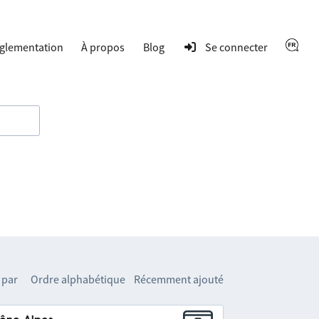
glementation
À propos
Blog
Se connecter
 par
Ordre alphabétique
Récemment ajouté