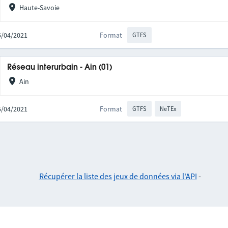
Haute-Savoie
15/04/2021
Format
GTFS
Réseau interurbain - Ain (01)
Ain
15/04/2021
Format
GTFS
NeTEx
Récupérer la liste des jeux de données via l'API
-