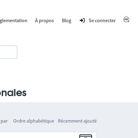
glementation
À propos
Blog
Se connecter
onales
 par
Ordre alphabétique
Récemment ajouté