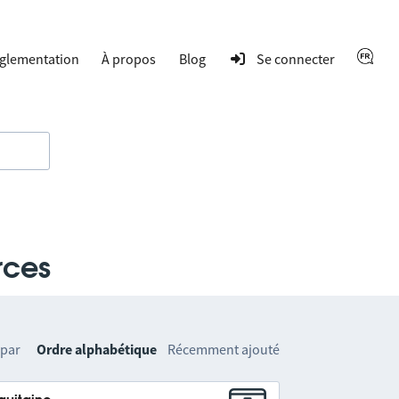
glementation
À propos
Blog
Se connecter
rces
 par
Ordre alphabétique
Récemment ajouté