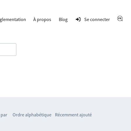
glementation
À propos
Blog
Se connecter
 par
Ordre alphabétique
Récemment ajouté