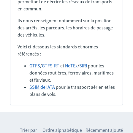
permettant de décrire les réseaux de transports
en commun.
Ils nous renseignent notamment sur la position
des arrêts, les parcours, les horaires de passage
des véhicules.
Voici ci-dessous les standards et normes
référencés :
GTFS
/
GTFS-RT
et
NeTEx
/
SIRI
pour les
données routières, ferroviaires, maritimes
et fluviaux.
SSIM de IATA
pour le transport aérien et les
plans de vols.
Trier par
Ordre alphabétique
Récemment ajouté