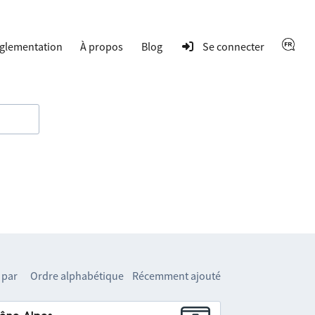
glementation
À propos
Blog
Se connecter
 par
Ordre alphabétique
Récemment ajouté