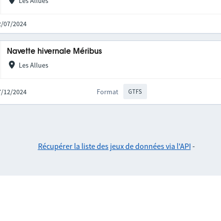
Les Allues
02/07/2024
Navette hivernale Méribus
Les Allues
27/12/2024
Format
GTFS
Récupérer la liste des jeux de données via l'API
-