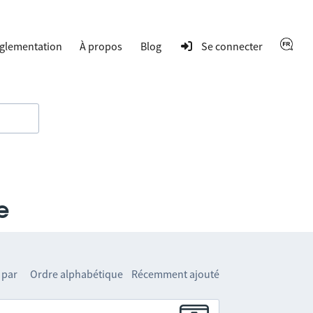
glementation
À propos
Blog
Se connecter
e
 par
Ordre alphabétique
Récemment ajouté