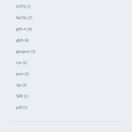
GTFS (7)
NeTEx (7)
gtfs-rt (6)
gbfs (4)
geojson (3)
csv (2)
json (2)
zip (2)
SIRI (1)
pdf (1)