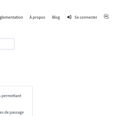
glementation
À propos
Blog
Se connecter
s permettant
res de passage