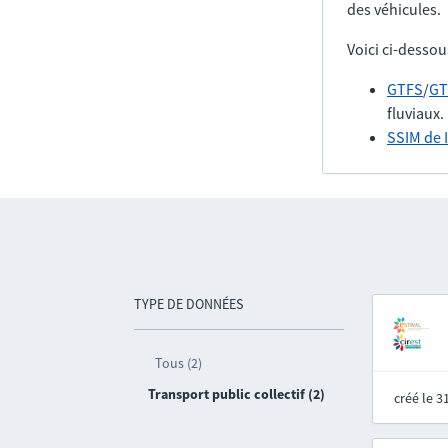
des véhicules.
Voici ci-dessou
GTFS
/
GT
fluviaux.
SSIM de 
TYPE DE DONNÉES
Tous (2)
Transport public collectif (2)
créé le 