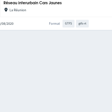
Réseau interurbain Cars Jaunes
La Réunion
18/08/2020
Format
GTFS
gtfs-rt