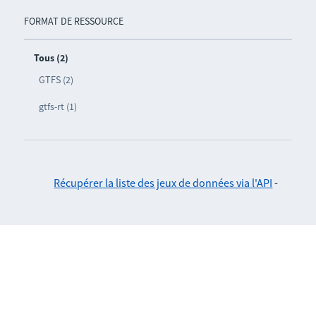
FORMAT DE RESSOURCE
Tous (2)
GTFS (2)
gtfs-rt (1)
Récupérer la liste des jeux de données via l'API
-