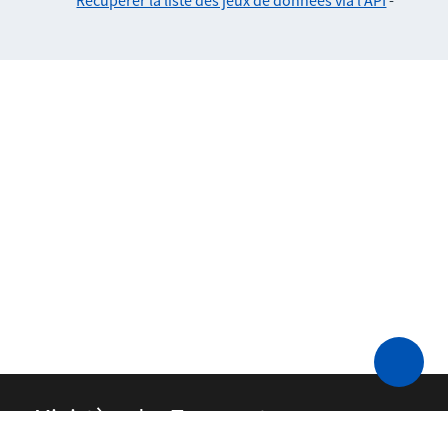
Récupérer la liste des jeux de données via l'API
-
Ministère des Transports