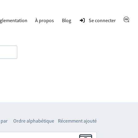
glementation
À propos
Blog
Se connecter
 par
Ordre alphabétique
Récemment ajouté