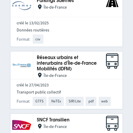
Parkings Saemes
Île-de-France
créé le 13/02/2025
Données routières
Format
csv
Réseaux urbains et
interurbains d'Île-de-France
Mobilités (IDFM)
Île-de-France
créé le 27/04/2023
Transport public collectif
Format
GTFS
NeTEx
SIRI Lite
pdf
web
SNCF Transilien
Île-de-France