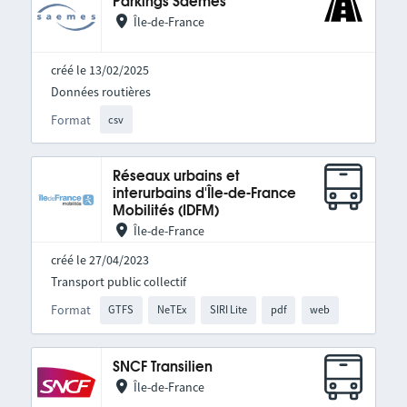
Parkings Saemes
Île-de-France
créé le 13/02/2025
Données routières
Format
csv
Réseaux urbains et
interurbains d'Île-de-France
Mobilités (IDFM)
Île-de-France
créé le 27/04/2023
Transport public collectif
Format
GTFS
NeTEx
SIRI Lite
pdf
web
SNCF Transilien
Île-de-France