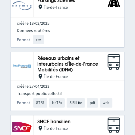
Parkings Saemes
Île-de-France
créé le 13/02/2025
Données routières
Format
csv
Réseaux urbains et
interurbains d'Île-de-France
Mobilités (IDFM)
Île-de-France
créé le 27/04/2023
Transport public collectif
Format
GTFS
NeTEx
SIRI Lite
pdf
web
SNCF Transilien
Île-de-France