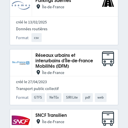
Parkings Saemes
Île-de-France
créé le 13/02/2025
Données routières
Format
csv
Réseaux urbains et
interurbains d'Île-de-France
Mobilités (IDFM)
Île-de-France
créé le 27/04/2023
Transport public collectif
Format
GTFS
NeTEx
SIRI Lite
pdf
web
SNCF Transilien
Île-de-France