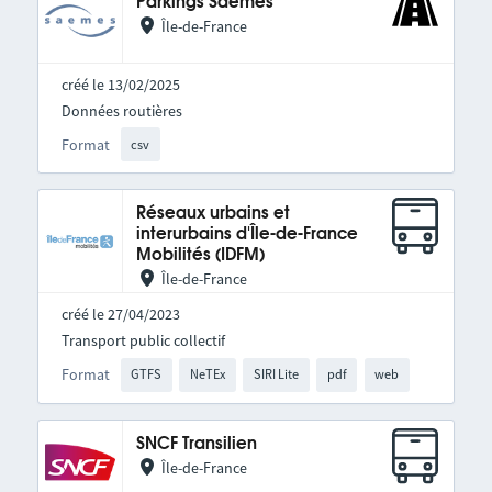
Parkings Saemes
Île-de-France
créé le 13/02/2025
Données routières
Format
csv
Réseaux urbains et
interurbains d'Île-de-France
Mobilités (IDFM)
Île-de-France
créé le 27/04/2023
Transport public collectif
Format
GTFS
NeTEx
SIRI Lite
pdf
web
SNCF Transilien
Île-de-France