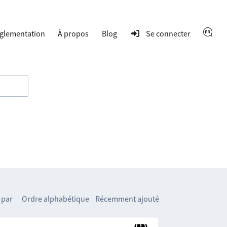
glementation
À propos
Blog
Se connecter
 par
Ordre alphabétique
Récemment ajouté