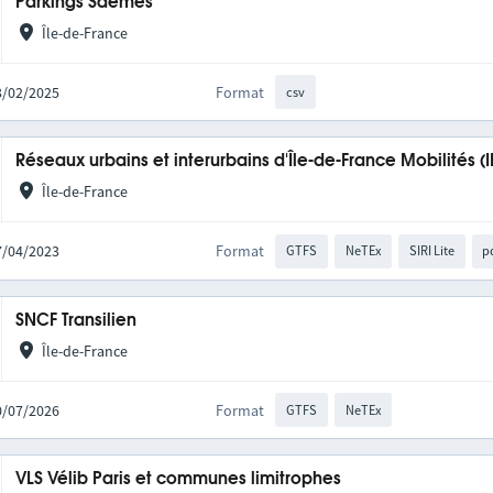
Parkings Saemes
Île-de-France
13/02/2025
Format
csv
Réseaux urbains et interurbains d'Île-de-France Mobilités (
Île-de-France
27/04/2023
Format
GTFS
NeTEx
SIRI Lite
p
SNCF Transilien
Île-de-France
10/07/2026
Format
GTFS
NeTEx
VLS Vélib Paris et communes limitrophes