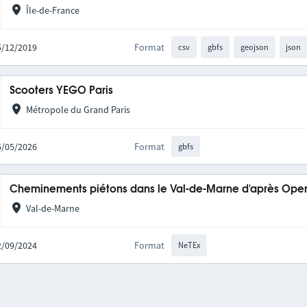
Île-de-France
05/12/2019
Format
csv
gbfs
geojson
json
Scooters YEGO Paris
Métropole du Grand Paris
05/05/2026
Format
gbfs
Cheminements piétons dans le Val-de-Marne d'après Op
Val-de-Marne
02/09/2024
Format
NeTEx