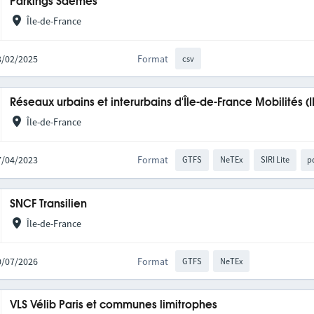
Parkings Saemes
Île-de-France
13/02/2025
Format
csv
Réseaux urbains et interurbains d'Île-de-France Mobilités (
Île-de-France
27/04/2023
Format
GTFS
NeTEx
SIRI Lite
p
SNCF Transilien
Île-de-France
10/07/2026
Format
GTFS
NeTEx
VLS Vélib Paris et communes limitrophes