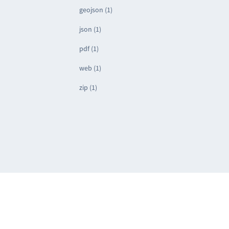
geojson (1)
json (1)
pdf (1)
web (1)
zip (1)