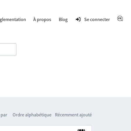
glementation
À propos
Blog
Se connecter
 par
Ordre alphabétique
Récemment ajouté