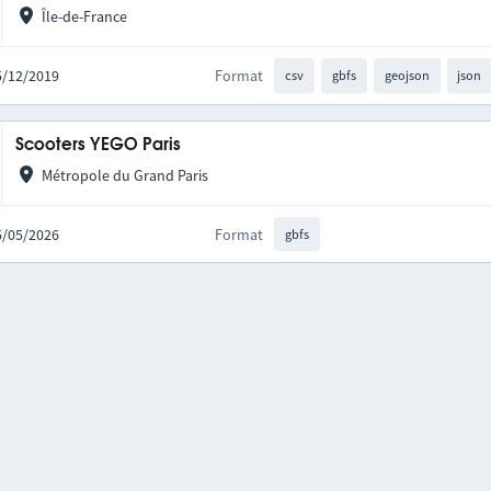
Île-de-France
05/12/2019
Format
csv
gbfs
geojson
json
Scooters YEGO Paris
Métropole du Grand Paris
05/05/2026
Format
gbfs