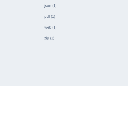
json (1)
pdf (1)
web (1)
zip (1)