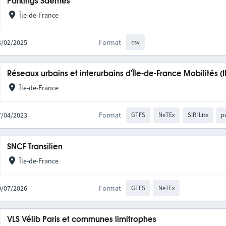
Parkings Saemes
Île-de-France
13/02/2025
Format
csv
Réseaux urbains et interurbains d'Île-de-France Mobilités (
Île-de-France
27/04/2023
Format
GTFS
NeTEx
SIRI Lite
p
SNCF Transilien
Île-de-France
10/07/2026
Format
GTFS
NeTEx
VLS Vélib Paris et communes limitrophes