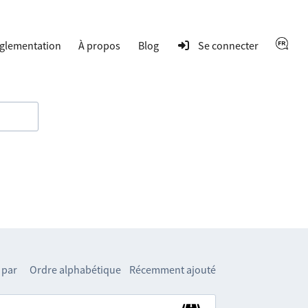
glementation
À propos
Blog
Se connecter
 par
Ordre alphabétique
Récemment ajouté