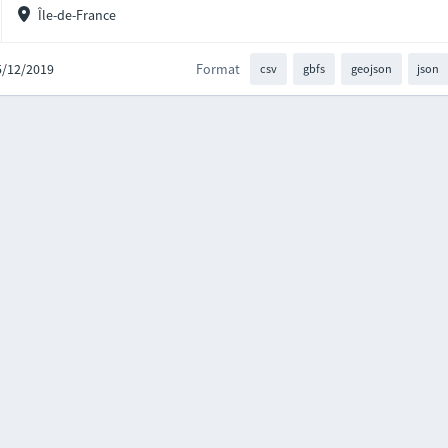
Île-de-France
05/12/2019
Format
csv
gbfs
geojson
json