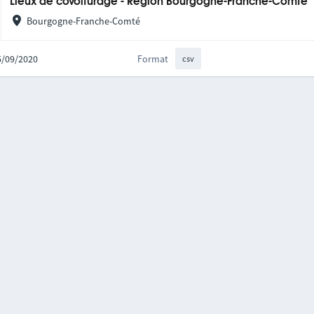
Lieux de covoiturage - Région Bourgogne-Franche-Comté
Bourgogne-Franche-Comté
25/09/2020
Format
csv