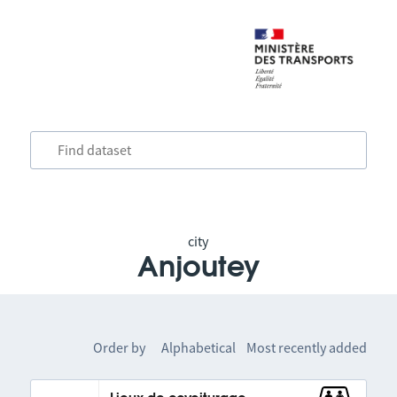
city
Anjoutey
Order by
Alphabetical
Most recently added