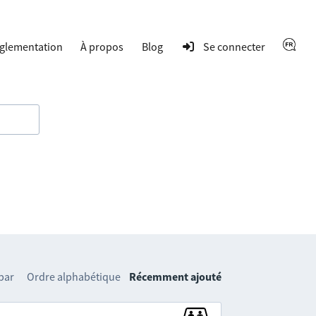
glementation
À propos
Blog
Se connecter
 par
Ordre alphabétique
Récemment ajouté