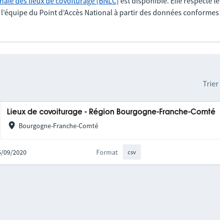
nale des lieux de covoiturage (BNLC)
est disponible. Elle respecte l
r l’équipe du Point d’Accès National à partir des données conformes
Trier
Lieux de covoiturage - Région Bourgogne-Franche-Comté
Bourgogne-Franche-Comté
25/09/2020
Format
csv