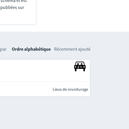
e schéma et est
 publiées sur
 par
Ordre alphabétique
Récemment ajouté
Lieux de covoiturage