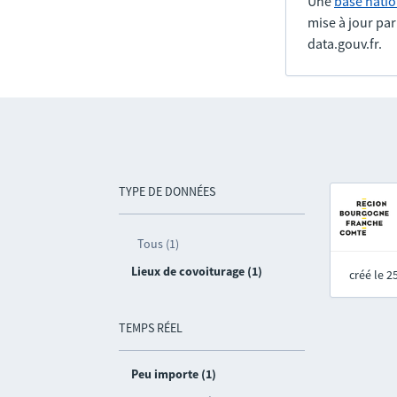
Une
base natio
mise à jour pa
data.gouv.fr.
TYPE DE DONNÉES
Tous (1)
Lieux de covoiturage (1)
créé le 
TEMPS RÉEL
Peu importe (1)