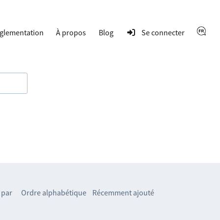
glementation
À propos
Blog
Se connecter
 par
Ordre alphabétique
Récemment ajouté