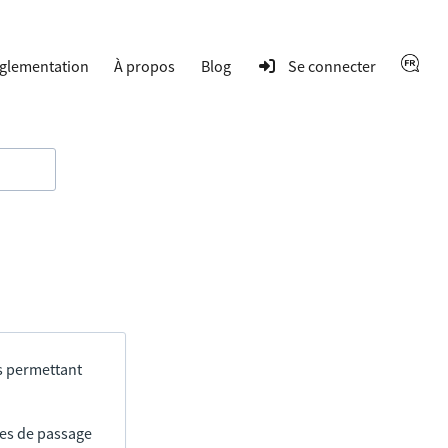
glementation
À propos
Blog
Se connecter
s permettant
res de passage