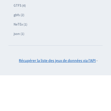
GTFS (4)
gbfs (2)
NeTEx (1)
json (1)
Récupérer la liste des jeux de données via l'API
-