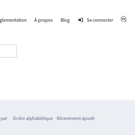
glementation
À propos
Blog
Se connecter
 par
Ordre alphabétique
Récemment ajouté