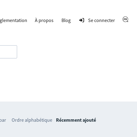
glementation
À propos
Blog
Se connecter
 par
Ordre alphabétique
Récemment ajouté