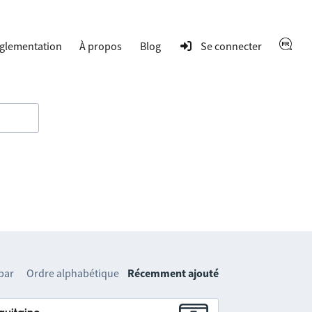
glementation
À propos
Blog
Se connecter
 par
Ordre alphabétique
Récemment ajouté